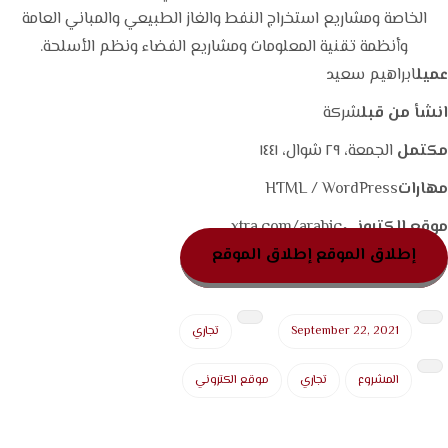
الخاصة ومشاريع استخراج النفط والغاز الطبيعي والمباني العامة
وأنظمة تقنية المعلومات ومشاريع الفضاء ونظم الأسلحة.
عميل
ابراهيم سعيد
انشأ من قبل
شركة
مكتمل
الجمعة، ٢٩ شوال، ١٤٤١
مهارات
HTML / WordPress
موقع إلكتروني
xtra.com/arabic
إطلاق الموقع
إطلاق الموقع
September 22, 2021
تجاري
المشروع
تجاري
موقع الكتروني